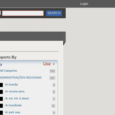
Login
Reports By
Clear
ry
All Categories
763
ADMINISTRAÇÕES REGIONAIS
337
Ar brasília
4
Ar vicente pires
5
Ar set. ind. & abast.
1
Ar brazlândia
11
Ar park way
4