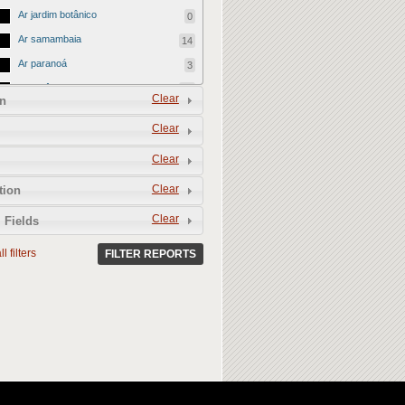
Ar jardim botânico
0
Ar samambaia
14
Ar paranoá
3
Ar ceilândia
20
Clear
n
Ar gama
12
Clear
Ar cruzeiro
10
Clear
Ar taguatinga
13
Ar sobradinho
12
Clear
tion
Ar sobradinho ii
24
Clear
 Fields
Ar itapoã
2
l filters
FILTER REPORTS
Ar riacho fundo ii
12
Ar guará
20
Ar scia (estrutural)
5
Ar riacho fundo i
0
Ar lago norte
9
Ar núcleo bandeirante
6