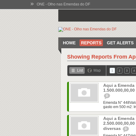
»
ONE - Olho nas Emendas do DF
HOME
REPORTS
GET ALERTS
Showing Reports From
Ap
List
Map
1
2
3
4
Aqui a Emenda 
1.500.000,00,0
0
Emenda N° 448Valor:
gasto em 500 m2: I
Aqui a Emenda 
2.500.000,00,0
diversas
0
Emenda N° 447Valor: