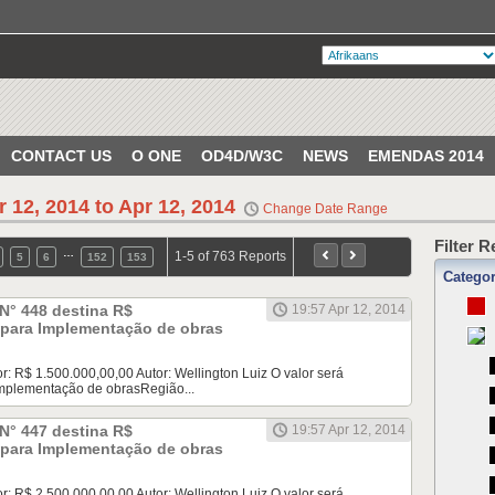
CONTACT US
O ONE
OD4D/W3C
NEWS
EMENDAS 2014
r 12, 2014 to Apr 12, 2014
Change Date Range
Filter 
…
1-5 of 763 Reports
5
6
152
153
Catego
N° 448 destina R$
19:57 Apr 12, 2014
0 para Implementação de obras
 R$ 1.500.000,00,00 Autor: Wellington Luiz O valor será
mplementação de obrasRegião...
N° 447 destina R$
19:57 Apr 12, 2014
0 para Implementação de obras
 R$ 2.500.000,00,00 Autor: Wellington Luiz O valor será