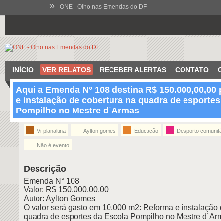
»
ONE - Olho nas Emendas do DF
INÍCIO
VER RELATOS
RECEBER ALERTAS
CONTATO
Aqui a Emenda N° 108 destina R$ 150.000,00,00
e instalação de cobertura na quadra de esportes
19:57 Apr 12 2014
VI-Planaltina
Pompilho no Mestre d´Armas
Vi-planaltina
Aylton gomes
Educação
Desporto comunitá
Não é evento
Descrição
Emenda N° 108
Valor: R$ 150.000,00,00
Autor: Aylton Gomes
O valor será gasto em 10.000 m2: Reforma e instalação 
quadra de esportes da Escola Pompilho no Mestre d´Ar