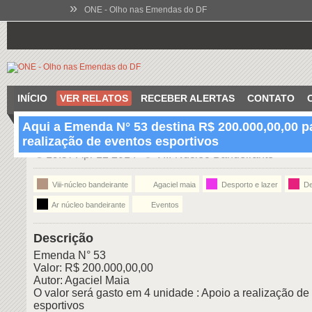
»
ONE - Olho nas Emendas do DF
INÍCIO
VER RELATOS
RECEBER ALERTAS
CONTATO
Aqui a Emenda N° 53 destina R$ 200.000,00,00 p
realização de eventos esportivos
19:57 Apr 12 2014
VIII-Núcleo Bandeirante
Viii-núcleo bandeirante
Agaciel maia
Desporto e lazer
De
Ar núcleo bandeirante
Eventos
Descrição
Emenda N° 53
Valor: R$ 200.000,00,00
Autor: Agaciel Maia
O valor será gasto em 4 unidade : Apoio a realização de
esportivos